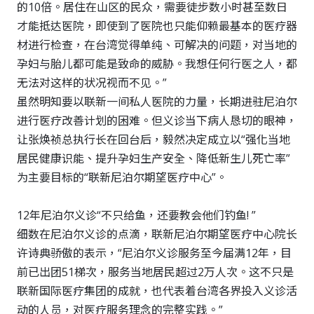
的10倍。居住在山区的民众，需要徒步数小时甚至数日
才能抵达医院，即使到了医院也只能仰赖最基本的医疗器
材进行检查，在台湾觉得单纯、可解决的问题，对当地的
孕妇与胎儿都可能是致命的威胁。我想任何行医之人，都
无法对这样的状况视而不见。”
虽然明知要以联新一间私人医院的力量，长期进驻尼泊尔
进行医疗改善计划的困难。但义诊当下病人恳切的眼神，
让张焕祯总执行长在回台后，毅然决定成立以“强化当地
居民健康识能、提升孕妇生产安全、降低新生儿死亡率”
为主要目标的“联新尼泊尔期望医疗中心”。
12年尼泊尔义诊“不只给鱼，还要教会他们钓鱼! ”
细数在尼泊尔义诊的点滴，联新尼泊尔期望医疗中心院长
许诗典骄傲的表示，“尼泊尔义诊服务至今届满12年，目
前已出团51梯次，服务当地居民超过2万人次。这不只是
联新国际医疗集团的成就，也代表着台湾各界投入义诊活
动的人员，对医疗服务理念的完整实践。”