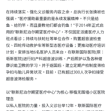
在持续落实、强化义诊服务内容之余，总执行长张焕祯也
强调，“医疗援助最重要的是永续发展精神。不只是给
鱼、给钓竿，而且要教他们都会钓鱼！”于2014年正式启
用的“联新尼泊尔期望医疗中心”，不仅固定派遣医疗人力
驻点看诊；持续与扶轮社等单位合作，购置超音波检查
仪、四轮传动救护车等新型态医疗设备；更推动医疗培训
计划，安排当地6名医护人员来台，在联新国际医院(原：
坜新医院)进行妇产科超音波训练、产后照护以及各种健
康识能卫教的学习。并于返国后，建立定期产检制度筛检
孕妇与胎儿异常状况。目前，已有超过300人次孕妇接受
超音波筛检服务。
以“联新尼泊尔期望医疗中心”为核心 移植无围墙小区医院
理念
以私人医院的力量，投入义诊壮举12年，联新国际医疗