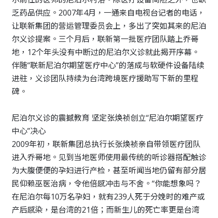
乏药品供应。2007年4月，一通来自电视台记者的电话，
让联新集团的营运管理委员会上，多出了突如其来的尼泊
尔义诊提案。三个月后，联新第一批医疗团队踏上乔哥
地，12个年头没有中断过的尼泊尔义诊就此揭开序幕。
伴随“联新尼泊尔期望医疗中心”的落成与软硬件设备陆续
进驻，义诊团队持续为台湾跨境医疗援助写下新的里程
碑。
尼泊尔义诊的震撼教育 坚定张焕祯创立“尼泊尔期望医疗
中心”决心
2009年初，联新集团总执行长张焕祯亲自带领医疗团队
进入乔哥地。见到当地医师使用最传统的听诊器搭配触诊
为大腹便便的孕妇进行产检，甚至听闻当地仍留有部分居
民仰赖巫医治病，令他倍感冲击与不舍。“你能想象吗？
在尼泊尔每10万名孕妇，就有239人死于分娩时的难产或
产后感染，是台湾的21倍；而新生儿的死亡率更是台湾