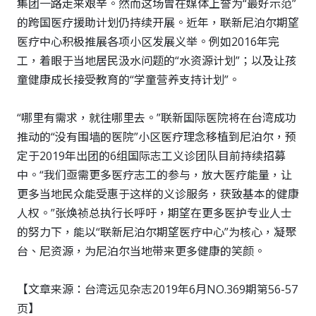
集团一路走来艰辛。然而这场曾在媒体上誉为“最好示范”
的跨国医疗援助计划仍持续开展。近年，联新尼泊尔期望
医疗中心积极推展各项小区发展义举。例如2016年完
工，着眼于当地居民汲水问题的“水资源计划”；以及让孩
童健康成长接受教育的“学童营养支持计划”。
“哪里有需求，就往哪里去。”联新国际医院将在台湾成功
推动的“没有围墙的医院”小区医疗理念移植到尼泊尔，预
定于2019年出团的6组国际志工义诊团队目前持续招募
中。“我们亟需更多医疗志工的参与，放大医疗能量，让
更多当地民众能受惠于这样的义诊服务，获致基本的健康
人权。”张焕祯总执行长呼吁，期望在更多医护专业人士
的努力下，能以“联新尼泊尔期望医疗中心”为核心，凝聚
台、尼资源，为尼泊尔当地带来更多健康的笑颜。
【文章来源：台湾远见杂志2019年6月NO.369期第56-57
页】