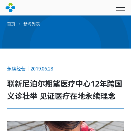
首页
新闻列表
永续经营
永续经营｜2019.06.28
最新消息
联新尼泊尔期望医疗中心12年跨国
产品与服务
社会公益
图书期刊
幸福企业
义诊壮举 见证医疗在地永续理念
联新影音
财团法人联新文教基金会
联新电子报
招募资讯
创办人的话
财团法人坜新医学研究发展基金会
里程碑