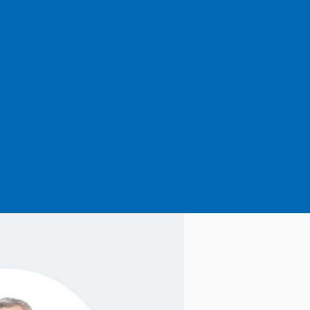
永续经营
最新消息
社会公益
产品与服务
图书期刊
财团法人联新文教基金会
联新影音
联新电子报
财团法人坜新医学研究发
展基金会
创办人的话
里程碑
策略合作