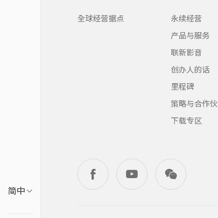
全球经营据点
永续经营
产品与服务
联新影音
创办人的话
里程碑
策略与合作伙
下载专区
繁中
简中
EN