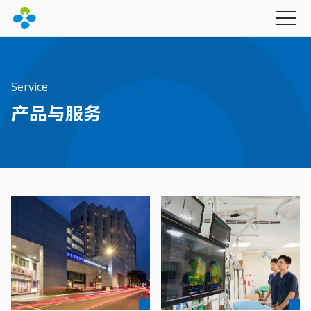
Service
产品与服务
永续经营
最新消息
产品与服务
社会公益
图书期刊
幸福企业
联新影音
财团法人联新文教基金会
联新电子报
招募资讯
创办人的话
财团法人坜新医学研究发展基金会
里程碑