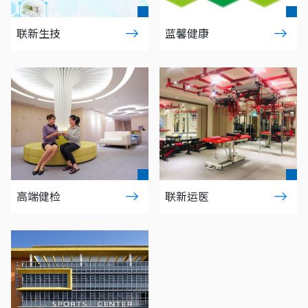
联新生技
蓝馨健康
高端健检
联新运医