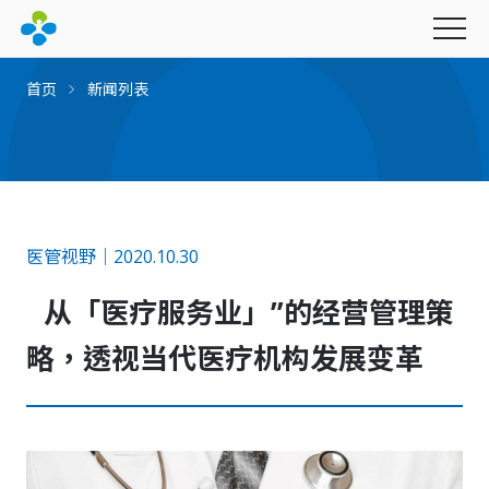
首页
新闻列表
永续经营
医管视野｜2020.10.30
最新消息
从「医疗服务业」”的经营管理策
产品与服务
社会公益
图书期刊
幸福企业
略，透视当代医疗机构发展变革
联新影音
财团法人联新文教基金会
联新电子报
招募资讯
创办人的话
财团法人坜新医学研究发展基金会
里程碑