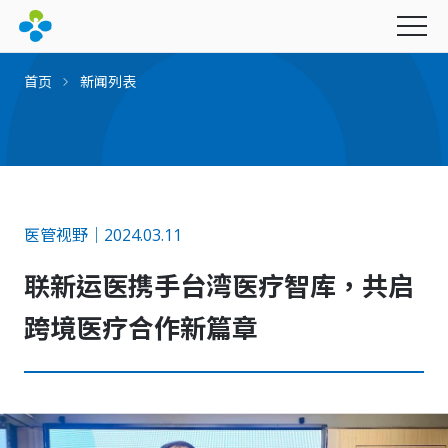
首页
新闻列表
永续经营
医管视野｜2024.03.11
最新消息
联新运医携手台湾医疗智库，共启
产品与服务
社会公益
图书期刊
幸福企业
跨境医疗合作新篇章
联新影音
财团法人联新文教基金会
联新电子报
招募资讯
创办人的话
财团法人坜新医学研究发展基金会
里程碑