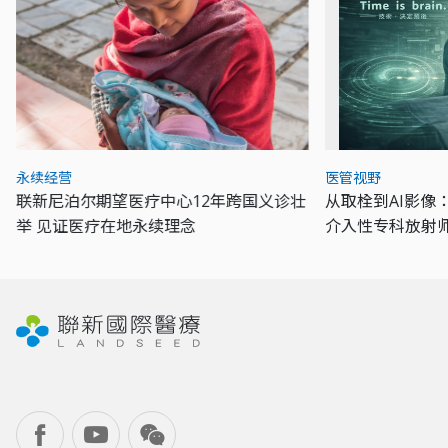
永续经营
医管视野
联新尼泊尔期望医疗中心12年跨国义诊壮
从取栓到AI影像
举 见证医疗在地永续理念
介入性专科放射
力量