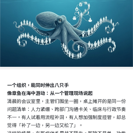
策略合作
下载专区
一个组织，能同时伸出八只手
像章鱼在海中游动：从一个管理现场说起
清晨的会议室里，主管们围坐一圈，桌上摊开的是同一份
问题清单：人力紧绷、跨部门沟通卡关、临床与行政节奏
不一。有人试着用流程补洞，有人想加强制度控管，却总
觉得「补了一边，另一边又松了」。