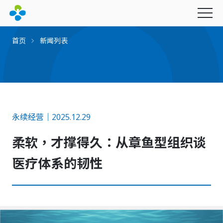
首页
新闻列表
永续经营
永续经营｜2025.12.29
最新消息
柔软，才撑得久：从章鱼型组织谈
产品与服务
社会公益
图书期刊
幸福企业
医疗体系的韧性
联新影音
财团法人联新文教基金会
联新电子报
招募资讯
创办人的话
财团法人坜新医学研究发展基金会
里程碑