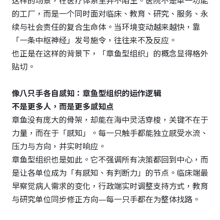
这样的场景，在医疗体系里并不陌生。医院不是单一功能
的工厂，而是一个同时面对临床、教育、研究、服务、永
续与社会责任的复合生命体。当环境变动越来越快，靠
「一条中枢神经」发号施令，往往来不及反应。
也正是在这样的背景下，「章鱼型组织」的概念显得格外
贴切。
像八只手各自感知：章鱼型组织的运作逻辑
不是更多人，而是更多感知点
章鱼没有庞大的骨架，却能在海中灵活穿梭，关键不在于
力量，而在于「感知」。每一只触手都能独立感受水流、
压力与方向，并实时响应。
章鱼型组织也是如此。它不强调所有决策都回到中心，而
是让各单位成为「有感知、有判断力」的节点。临床端最
早察觉病人需求的变化，行政端实时调整支持方式，教育
与研究单位同步修正方向—每一只手都在为整体找路。