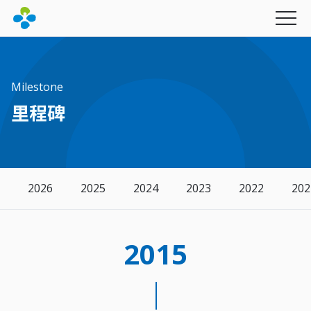
Milestone
里程碑
永续经营
最新消息
2026
2025
2024
2023
2022
202
产品与服务
社会公益
图书期刊
幸福企业
联新影音
财团法人联新文教基金会
2015
联新电子报
招募资讯
创办人的话
财团法人坜新医学研究发展基金会
里程碑