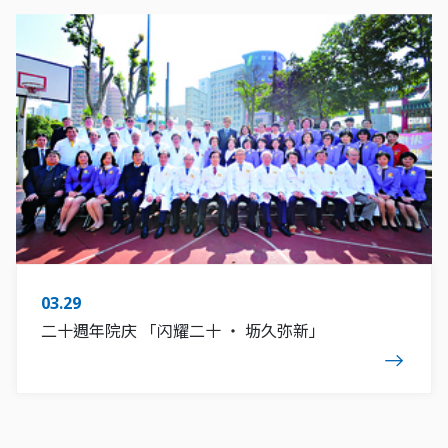
策略合作
下载专区
03.29
二十週年院庆 「闪耀二十 ‧ 坜久弥新」