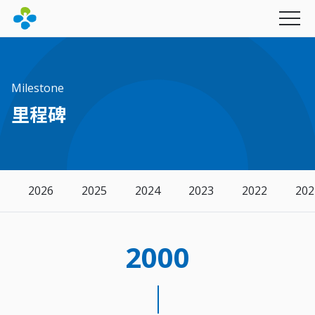
Milestone
里程碑
永续经营
最新消息
2026
2025
2024
2023
2022
202
产品与服务
社会公益
图书期刊
幸福企业
联新影音
财团法人联新文教基金会
2000
联新电子报
招募资讯
创办人的话
财团法人坜新医学研究发展基金会
里程碑