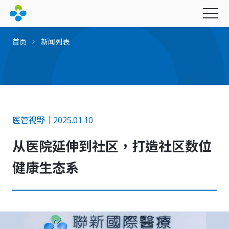
首页
新闻列表
永续经营
医管视野｜2025.01.10
最新消息
从医院延伸到社区，打造社区数位
产品与服务
社会公益
图书期刊
幸福企业
健康生态系
联新影音
财团法人联新文教基金会
联新电子报
招募资讯
创办人的话
财团法人坜新医学研究发展基金会
里程碑