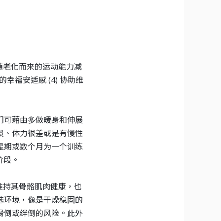
随老化而来的运动能力减
的幸福安适感
(4)
协助维
们可藉由多做暖身和伸展
惯、体力很差或是有慢性
星期或数个月为一个训练
阶段。
维持其骨骼肌肉健康，也
选环境，像是干燥稳固的
滑倒或绊倒的风险。此外