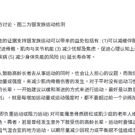
方讨论、图二为银发族运动检测
性的证据支持银发族运动可以带来的益处包括有
: (1)
可以减缓伴
促进骨骼、肌肉与关节机能
(3)
减少忧郁及焦虑、促进心理认知上
疾病
(5)
减少身体失能的风险
(6)
延长寿命等。
人鼓励高龄长者去从事运动的同时，也会让人担心的议题，而我
动量或强度，来减少肌肉骨骼伤害的发生。对于平时没有运动习
的长辈，一开始建议以缓和渐进的方式来进行运动，最好是以数
则」，就是每增加运动量或运动强度时，都不要超过前一个训练
即负重运动或阻力运动
)
对可能罹患骨质疏松或肌少症的老年人
色。再者，若是曾经发生意外下肢受伤的高龄长辈，运动时要慎
且气温合宜的地方运动，以期尽量减少因视力或平衡感不佳造成