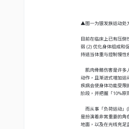
▲图一为银发族运动处
目前在临床上已有压倒
弱
(2)
优化身体组成和
持适当体重与控制慢性
肌肉骨骼伤害是许多
动作，且渐进式增加运
疾病会使身体功能受限
阶段，并把握「
10%
原
而从事「负荷运动」
(
是扮演着非常重要的角
地面，以及在光线充足