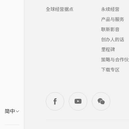
全球经营据点
永续经营
产品与服务
联新影音
创办人的话
里程碑
策略与合作伙
下载专区
繁中
简中
EN