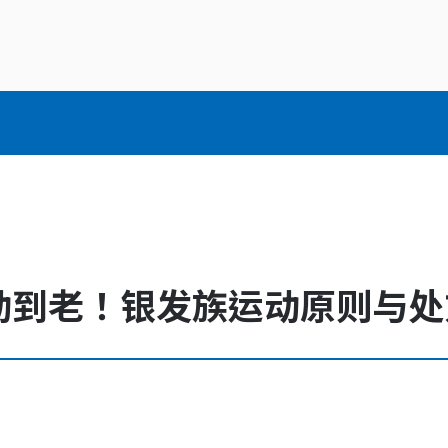
永续经营
最新消息
社会公益
产品与服务
图书期刊
财团法人联新文教基金会
联新影音
联新电子报
财团法人坜新医学研究发
动到老！银发族运动原则与处
展基金会
创办人的话
里程碑
策略合作