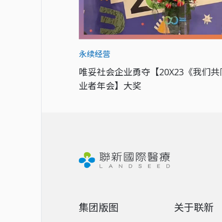
永续经营
永续之旅
唯妥社会企业勇夺【20X23《我们
业者年会】大奖
集团版图
关于联新