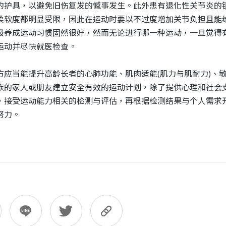
的护具，以避免旧伤复发的憾事发生。此外患有退化性关节炎的
柔软度都明显受限，因此在运动时要以不过度增加关节负担且能
极养成运动习惯固然很好，然而无论进行哪一种运动，一旦觉得
运动并尽快就医检查。
方应当能提升高龄长者的心肺功能、肌肉适能
(
肌力与肌耐力
)
、
族的家人或朋友建立安全有效的运动计划，除了提供心理和社会
，接受运动能力相关的检测与评估，再根据检测结果与个人需求
努力。